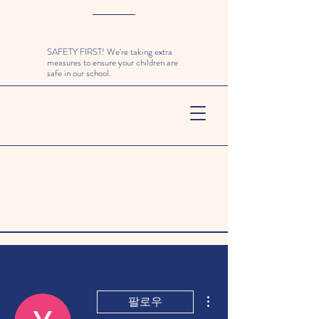
SAFETY FIRST! We're taking extra
measures to ensure your children are
safe in our school.
더보기
팔로우