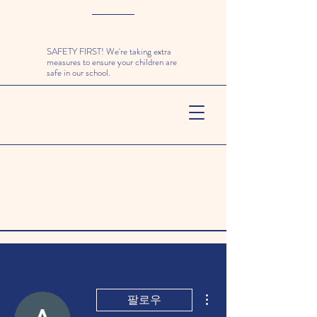
SAFETY FIRST! We're taking extra
measures to ensure your children are
safe in our school.
더보기
팔로우